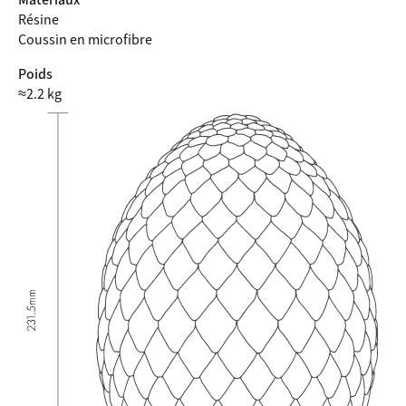
Matériaux
Résine
Coussin en microfibre
Poids
≈2.2 kg