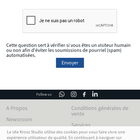
Cette question sert à vérifier si vous êtes un visiteur humain
ou non afin d'éviter les soumissions de pourriel (spam)
automatisées.
Follow us
A Propos
Conditions générales de
vente
Newsroom
Services
Confidentialité des
Le site Kross Studio utilise des cookies pour vous faire vivre une
données
Contact
expérience utilisateur de qualité. En continuant à naviguer sur