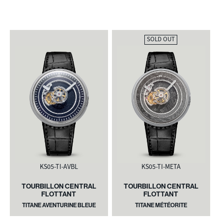
SOLD OUT
KS05-TI-AVBK
KS05-TI-AVBL
KS05-TI-META
TOURBILLON CENTRAL
TOURBILLON CENTRAL
TOURBILLON CENTRAL
FLOTTANT
FLOTTANT
FLOTTANT
TITANE AVENTURINE BLEUE
TITANE AVENTURINE NOIRE
TITANE MÉTÉORITE