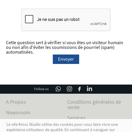
Cette question sert à vérifier si vous êtes un visiteur humain
ou non afin d'éviter les soumissions de pourriel (spam)
automatisées.
Follow us
A Propos
Conditions générales de
vente
Newsroom
Services
Confidentialité des
Le site Kross Studio utilise des cookies pour vous faire vivre une
données
Contact
expérience utilisateur de qualité. En continuant à naviguer sur